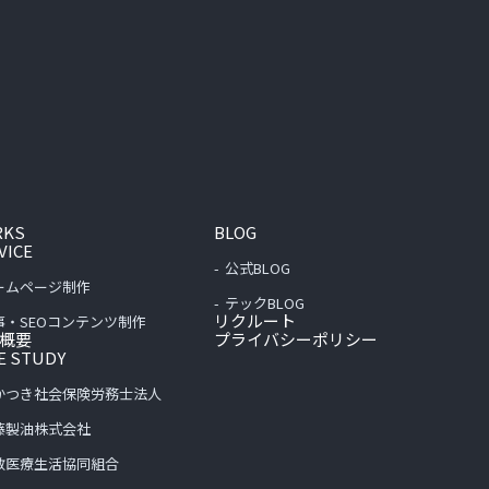
RKS
BLOG
VICE
公式BLOG
ームページ制作
テックBLOG
リクルート
事・SEOコンテンツ制作
概要
プライバシーポリシー
E STUDY
かつき社会保険労務士法人
藤製油株式会社
敷医療生活協同組合