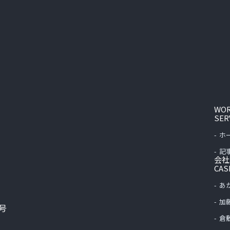
WO
SER
ホ
記
会社
CAS
あ
加
2号
倉